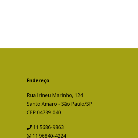
Endereço
Rua Irineu Marinho, 124
Santo Amaro - São Paulo/SP
CEP 04739-040
11 5686-9863
11 96840-4224