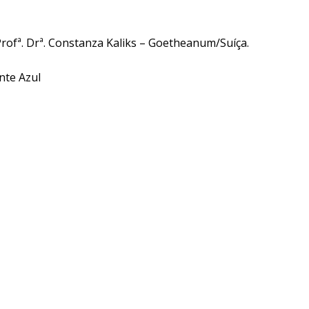
ofª. Drª. Constanza Kaliks – Goetheanum/Suíça.
nte Azul