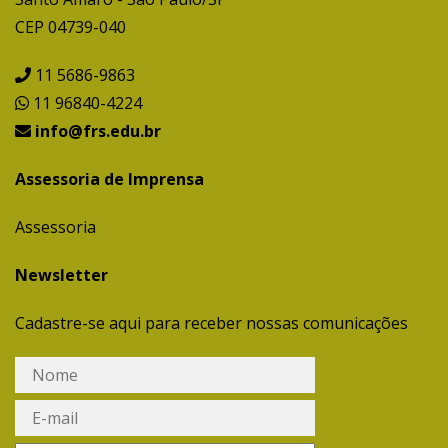
CEP 04739-040
11 5686-9863
11 96840-4224
info@frs.edu.br
Assessoria de Imprensa
Assessoria
Newsletter
Cadastre-se aqui para receber nossas comunicações