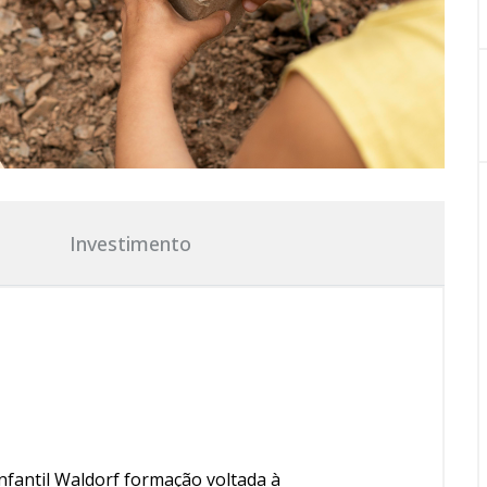
Investimento
fantil Waldorf
f
ormação voltada à