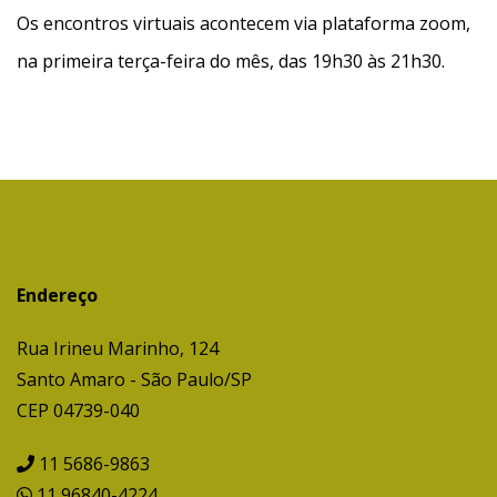
Os encontros virtuais acontecem via plataforma zoom,
na primeira terça-feira do mês, das 19h30 às 21h30.
Endereço
Rua Irineu Marinho, 124
Santo Amaro - São Paulo/SP
CEP 04739-040
11 5686-9863
11 96840-4224