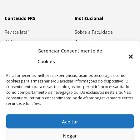
Conteúdo FRS
Institucional
Revista Jataí
Sobre a Faculdade
Webinars
Ouvidoria
Gerenciar Consentimento de
Biblioteca
Pedagogia Waldorf
Cookies
Associação Pedagógica
Rudolf Steiner
Para fornecer as melhores experiências, usamos tecnologias como
Nossa Sede
cookies para armazenar e/ou acessar informações do dispositivo. O
consentimento para essas tecnologias nos permitirá processar dados
Política de privacidade
como comportamento de navegação ou IDs exclusivos neste site. Não
consentir ou retirar o consentimento pode afetar negativamente certos
recursos e funções.
Aceitar
Copyright © 2022 Faculdade Rudolf Steiner - Todos os
Negar