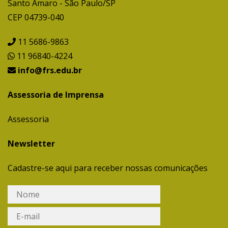
Santo Amaro - São Paulo/SP
CEP 04739-040
11 5686-9863
11 96840-4224
info@frs.edu.br
Assessoria de Imprensa
Assessoria
Newsletter
Cadastre-se aqui para receber nossas comunicações