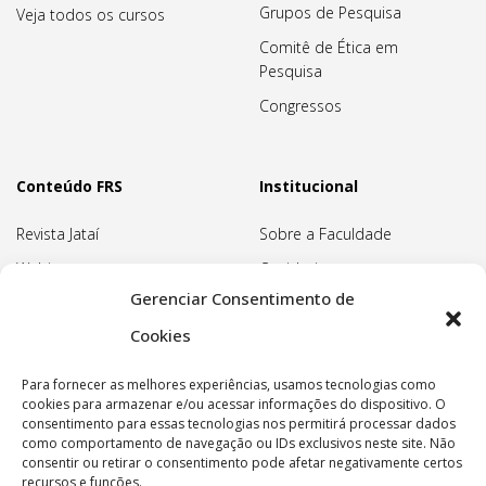
Grupos de Pesquisa
Veja todos os cursos
Comitê de Ética em
Pesquisa
Congressos
Conteúdo FRS
Institucional
Revista Jataí
Sobre a Faculdade
Webinars
Ouvidoria
Gerenciar Consentimento de
Biblioteca
Pedagogia Waldorf
Cookies
Associação Pedagógica
Rudolf Steiner
Para fornecer as melhores experiências, usamos tecnologias como
Nossa Sede
cookies para armazenar e/ou acessar informações do dispositivo. O
consentimento para essas tecnologias nos permitirá processar dados
Política de privacidade
como comportamento de navegação ou IDs exclusivos neste site. Não
consentir ou retirar o consentimento pode afetar negativamente certos
recursos e funções.