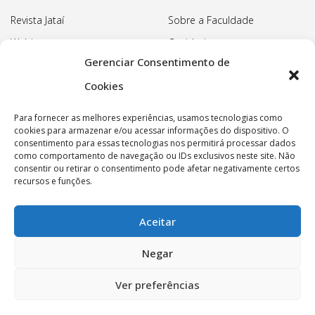
Revista Jataí
Sobre a Faculdade
Webinars
Ouvidoria
Gerenciar Consentimento de
Biblioteca
Pedagogia Waldorf
Cookies
Associação Pedagógica
Rudolf Steiner
Para fornecer as melhores experiências, usamos tecnologias como
Nossa Sede
cookies para armazenar e/ou acessar informações do dispositivo. O
consentimento para essas tecnologias nos permitirá processar dados
Política de privacidade
como comportamento de navegação ou IDs exclusivos neste site. Não
consentir ou retirar o consentimento pode afetar negativamente certos
recursos e funções.
Aceitar
Copyright © 2022 Faculdade Rudolf Steiner - Todos os
Negar
direitos reservados.
Ver preferências
Associação Pedagógica Rudolf Steiner - CNPJ