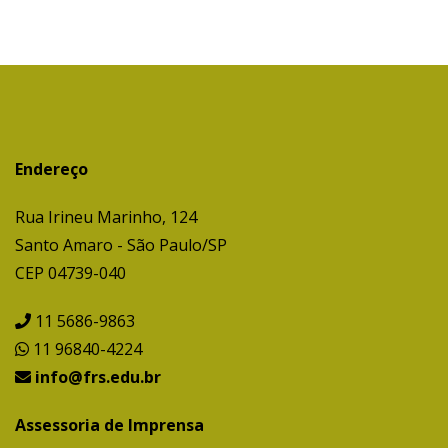
Endereço
Rua Irineu Marinho, 124
Santo Amaro - São Paulo/SP
CEP 04739-040
11 5686-9863
11 96840-4224
info@frs.edu.br
Assessoria de Imprensa