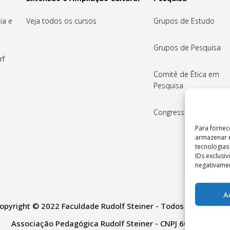
ia e
Veja todos os cursos
Grupos de Estudo
Grupos de Pesquisa
rf
Comitê de Ética em
Pesquisa
Congressos
Para fornec
armazenar e
tecnologia
IDs exclusi
negativamen
A
opyright © 2022 Faculdade Rudolf Steiner - Todos os direitos 
Associação Pedagógica Rudolf Steiner - CNPJ 60.665.528/