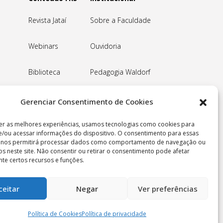
Revista Jataí
Sobre a Faculdade
Webinars
Ouvidoria
Biblioteca
Pedagogia Waldorf
Associação Pedagógica
Gerenciar Consentimento de Cookies
Rudolf Steiner
er as melhores experiências, usamos tecnologias como cookies para
/ou acessar informações do dispositivo. O consentimento para essas
Nossa Sede
s nos permitirá processar dados como comportamento de navegação ou
vos neste site. Não consentir ou retirar o consentimento pode afetar
te certos recursos e funções.
Política de privacidade
ceitar
Negar
Ver preferências
reservados.
Política de Cookies
Política de privacidade
0008-88