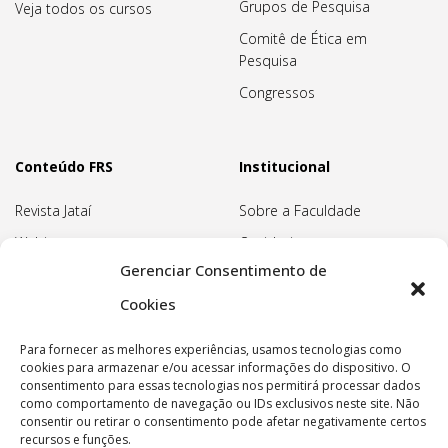
Grupos de Pesquisa
Veja todos os cursos
Comitê de Ética em
Pesquisa
Congressos
Conteúdo FRS
Institucional
Revista Jataí
Sobre a Faculdade
Webinars
Ouvidoria
Gerenciar Consentimento de
Biblioteca
Pedagogia Waldorf
Cookies
Associação Pedagógica
Rudolf Steiner
Para fornecer as melhores experiências, usamos tecnologias como
Nossa Sede
cookies para armazenar e/ou acessar informações do dispositivo. O
consentimento para essas tecnologias nos permitirá processar dados
Política de privacidade
como comportamento de navegação ou IDs exclusivos neste site. Não
consentir ou retirar o consentimento pode afetar negativamente certos
recursos e funções.