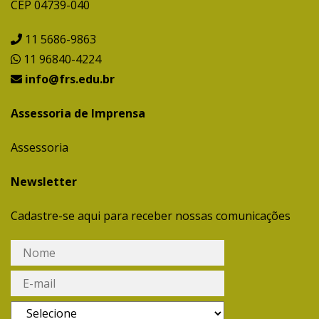
CEP 04739-040
11 5686-9863
11 96840-4224
info@frs.edu.br
Assessoria de Imprensa
Assessoria
Newsletter
Cadastre-se aqui para receber nossas comunicações