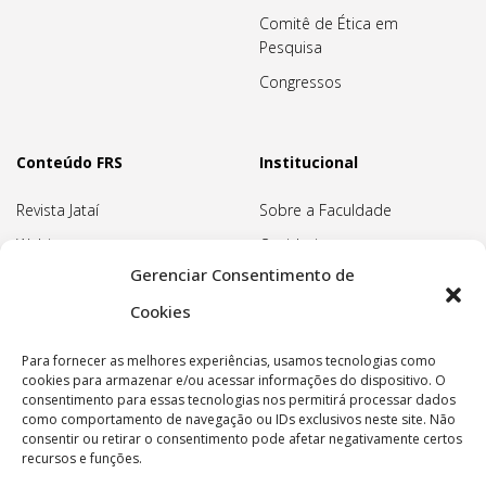
Comitê de Ética em
Pesquisa
Congressos
Conteúdo FRS
Institucional
Revista Jataí
Sobre a Faculdade
Webinars
Ouvidoria
Gerenciar Consentimento de
Biblioteca
Pedagogia Waldorf
Cookies
Associação Pedagógica
Rudolf Steiner
Para fornecer as melhores experiências, usamos tecnologias como
Nossa Sede
cookies para armazenar e/ou acessar informações do dispositivo. O
consentimento para essas tecnologias nos permitirá processar dados
Política de privacidade
como comportamento de navegação ou IDs exclusivos neste site. Não
consentir ou retirar o consentimento pode afetar negativamente certos
recursos e funções.