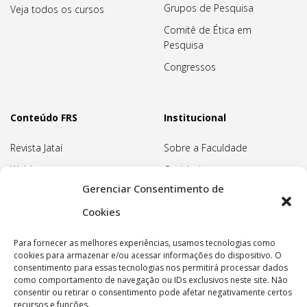
Grupos de Pesquisa
Veja todos os cursos
Comitê de Ética em
Pesquisa
Congressos
Conteúdo FRS
Institucional
Revista Jataí
Sobre a Faculdade
Webinars
Ouvidoria
Gerenciar Consentimento de
Biblioteca
Pedagogia Waldorf
Cookies
Associação Pedagógica
Rudolf Steiner
Para fornecer as melhores experiências, usamos tecnologias como
Nossa Sede
cookies para armazenar e/ou acessar informações do dispositivo. O
consentimento para essas tecnologias nos permitirá processar dados
Política de privacidade
como comportamento de navegação ou IDs exclusivos neste site. Não
consentir ou retirar o consentimento pode afetar negativamente certos
recursos e funções.