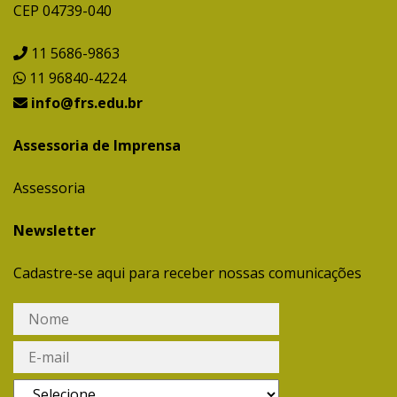
CEP 04739-040
11 5686-9863
11 96840-4224
info@frs.edu.br
Assessoria de Imprensa
Assessoria
Newsletter
Cadastre-se aqui para receber nossas comunicações