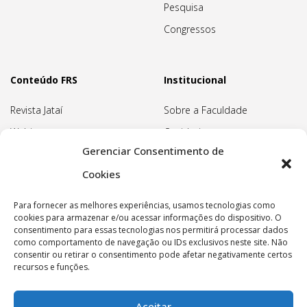
Pesquisa
Congressos
Conteúdo FRS
Institucional
Revista Jataí
Sobre a Faculdade
Webinars
Ouvidoria
Gerenciar Consentimento de
Biblioteca
Pedagogia Waldorf
Cookies
Associação Pedagógica
Rudolf Steiner
Para fornecer as melhores experiências, usamos tecnologias como
Nossa Sede
cookies para armazenar e/ou acessar informações do dispositivo. O
consentimento para essas tecnologias nos permitirá processar dados
Política de privacidade
como comportamento de navegação ou IDs exclusivos neste site. Não
consentir ou retirar o consentimento pode afetar negativamente certos
recursos e funções.
Aceitar