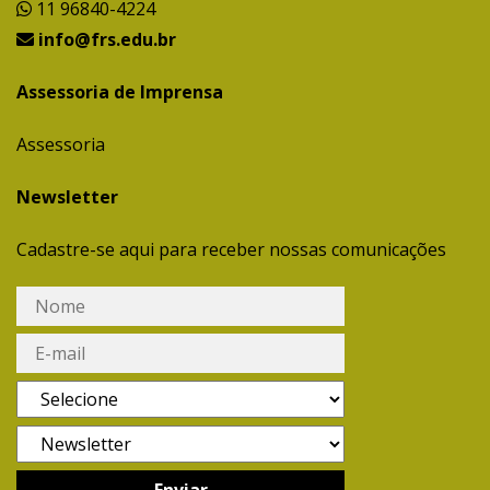
11 96840-4224
info@frs.edu.br
Assessoria de Imprensa
Assessoria
Newsletter
Cadastre-se aqui para receber nossas comunicações