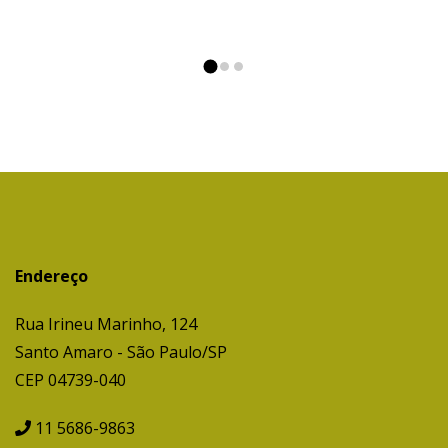
Endereço
Rua Irineu Marinho, 124
Santo Amaro - São Paulo/SP
CEP 04739-040
11 5686-9863