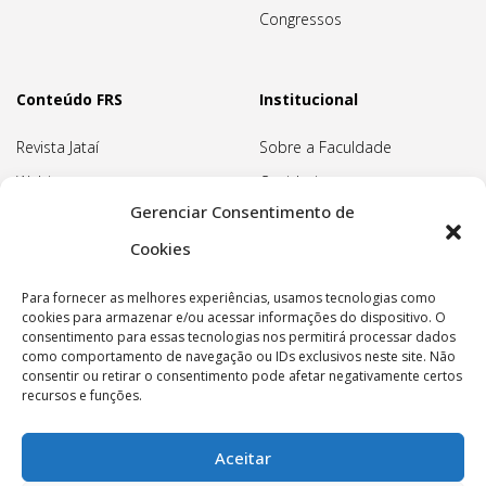
Congressos
Conteúdo FRS
Institucional
Revista Jataí
Sobre a Faculdade
Webinars
Ouvidoria
Gerenciar Consentimento de
Biblioteca
Pedagogia Waldorf
Cookies
Associação Pedagógica
Rudolf Steiner
Para fornecer as melhores experiências, usamos tecnologias como
Nossa Sede
cookies para armazenar e/ou acessar informações do dispositivo. O
consentimento para essas tecnologias nos permitirá processar dados
Política de privacidade
como comportamento de navegação ou IDs exclusivos neste site. Não
consentir ou retirar o consentimento pode afetar negativamente certos
recursos e funções.
Aceitar