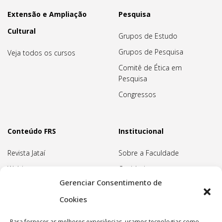
Extensão e Ampliação
Pesquisa
Cultural
Grupos de Estudo
Grupos de Pesquisa
Veja todos os cursos
Comitê de Ética em
Pesquisa
Congressos
Conteúdo FRS
Institucional
Revista Jataí
Sobre a Faculdade
Webinars
Ouvidoria
Gerenciar Consentimento de
Biblioteca
Pedagogia Waldorf
Cookies
Associação Pedagógica
Rudolf Steiner
Para fornecer as melhores experiências, usamos tecnologias como