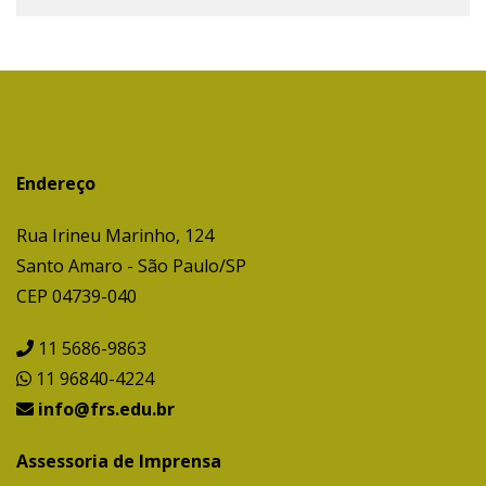
Endereço
Rua Irineu Marinho, 124
Santo Amaro - São Paulo/SP
CEP 04739-040
11 5686-9863
11 96840-4224
info@frs.edu.br
Assessoria de Imprensa