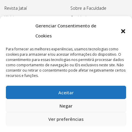
Revista Jataí
Sobre a Faculdade
Webinars
Ouvidoria
Gerenciar Consentimento de
Biblioteca
Pedagogia Waldorf
Cookies
Associação Pedagógica
Rudolf Steiner
Para fornecer as melhores experiências, usamos tecnologias como
Nossa Sede
cookies para armazenar e/ou acessar informações do dispositivo. O
consentimento para essas tecnologias nos permitirá processar dados
Política de privacidade
como comportamento de navegação ou IDs exclusivos neste site. Não
consentir ou retirar o consentimento pode afetar negativamente certos
recursos e funções.
Aceitar
Copyright © 2022 Faculdade Rudolf Steiner - Todos os
Negar
direitos reservados.
Ver preferências
Associação Pedagógica Rudolf Steiner - CNPJ