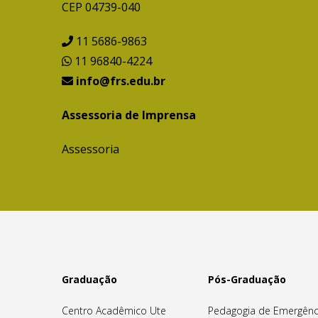
CEP 04739-040
11 5686-9863
11 96840-4224
info@frs.edu.br
Assessoria de Imprensa
Assessoria
Graduação
Pós-Graduação
Centro Acadêmico Ute
Pedagogia de Emergênc