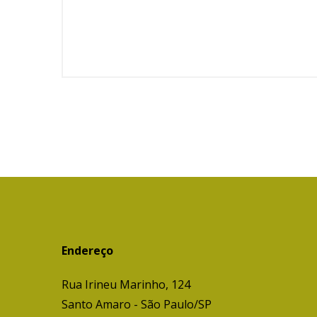
Endereço
Rua Irineu Marinho, 124
Santo Amaro - São Paulo/SP