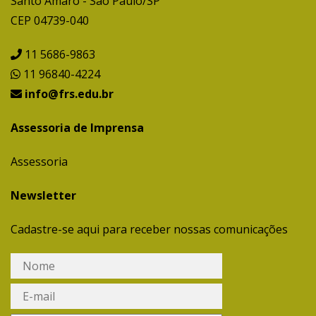
Santo Amaro - São Paulo/SP
CEP 04739-040
11 5686-9863
11 96840-4224
info@frs.edu.br
Assessoria de Imprensa
Assessoria
Newsletter
Cadastre-se aqui para receber nossas comunicações