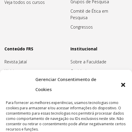
Grupos de Pesquisa
Veja todos os cursos
Comitê de Ética em
Pesquisa
Congressos
Conteúdo FRS
Institucional
Revista Jataí
Sobre a Faculdade
Webinars
Ouvidoria
Gerenciar Consentimento de
Biblioteca
Pedagogia Waldorf
Cookies
Associação Pedagógica
Rudolf Steiner
Para fornecer as melhores experiências, usamos tecnologias como
Nossa Sede
cookies para armazenar e/ou acessar informações do dispositivo. O
consentimento para essas tecnologias nos permitirá processar dados
Política de privacidade
como comportamento de navegação ou IDs exclusivos neste site. Não
consentir ou retirar o consentimento pode afetar negativamente certos
recursos e funções.