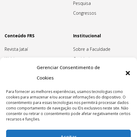
Pesquisa
Congressos
Conteúdo FRS
Institucional
Revista Jataí
Sobre a Faculdade
Webinars
Ouvidoria
Gerenciar Consentimento de
Biblioteca
Pedagogia Waldorf
Cookies
Associação Pedagógica
Rudolf Steiner
Para fornecer as melhores experiências, usamos tecnologias como
Nossa Sede
cookies para armazenar e/ou acessar informações do dispositivo. O
consentimento para essas tecnologias nos permitirá processar dados
Política de privacidade
como comportamento de navegação ou IDs exclusivos neste site. Não
consentir ou retirar o consentimento pode afetar negativamente certos
recursos e funções.
Aceitar