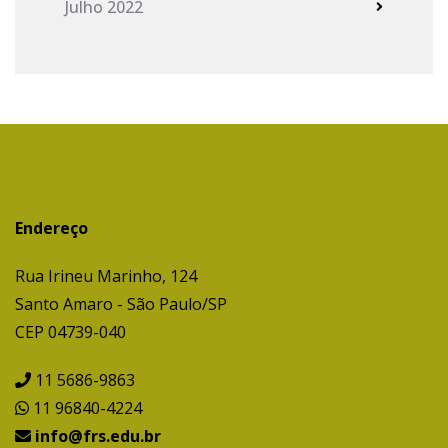
Julho 2022
Endereço
Rua Irineu Marinho, 124
Santo Amaro - São Paulo/SP
CEP 04739-040
11 5686-9863
11 96840-4224
info@frs.edu.br