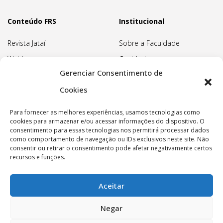
Conteúdo FRS
Institucional
Revista Jataí
Sobre a Faculdade
Webinars
Ouvidoria
Gerenciar Consentimento de
Biblioteca
Pedagogia Waldorf
Cookies
Associação Pedagógica
Rudolf Steiner
Para fornecer as melhores experiências, usamos tecnologias como
Nossa Sede
cookies para armazenar e/ou acessar informações do dispositivo. O
consentimento para essas tecnologias nos permitirá processar dados
Política de privacidade
como comportamento de navegação ou IDs exclusivos neste site. Não
consentir ou retirar o consentimento pode afetar negativamente certos
recursos e funções.
Aceitar
Copyright © 2022 Faculdade Rudolf Steiner - Todos os
Negar
direitos reservados.