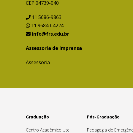
CEP 04739-040
11 5686-9863
11 96840-4224
info@frs.edu.br
Assessoria de Imprensa
Assessoria
Graduação
Pós-Graduação
Centro Acadêmico Ute
Pedagogia de Emergênc