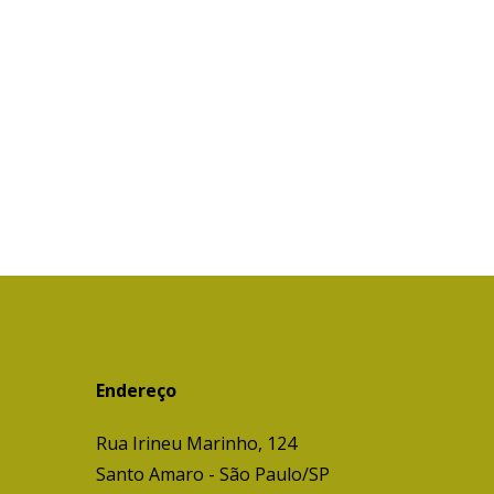
Endereço
Rua Irineu Marinho, 124
Santo Amaro - São Paulo/SP