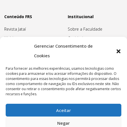
Conteúdo FRS
Institucional
Revista Jataí
Sobre a Faculdade
Webinars
Ouvidoria
Gerenciar Consentimento de
Biblioteca
Pedagogia Waldorf
Cookies
Associação Pedagógica
Rudolf Steiner
Para fornecer as melhores experiências, usamos tecnologias como
Nossa Sede
cookies para armazenar e/ou acessar informações do dispositivo. O
consentimento para essas tecnologias nos permitirá processar dados
Política de privacidade
como comportamento de navegação ou IDs exclusivos neste site. Não
consentir ou retirar o consentimento pode afetar negativamente certos
recursos e funções.
Aceitar
Copyright © 2022 Faculdade Rudolf Steiner - Todos os
Negar