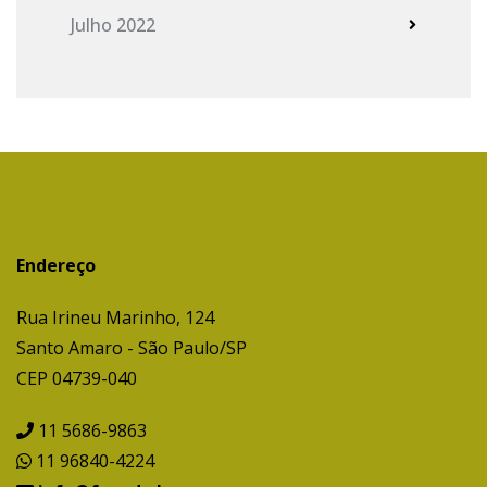
Julho 2022
Endereço
Rua Irineu Marinho, 124
Santo Amaro - São Paulo/SP
CEP 04739-040
11 5686-9863
11 96840-4224