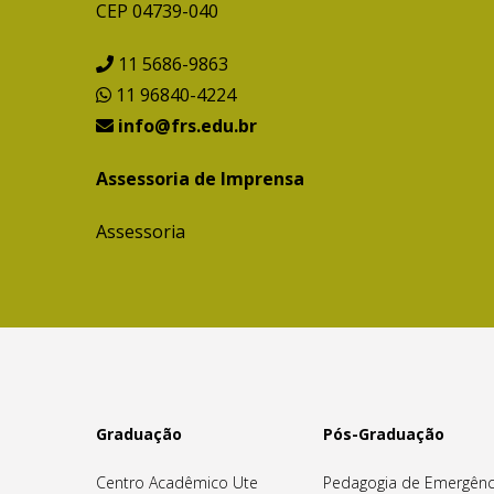
CEP 04739-040
11 5686-9863
11 96840-4224
info@frs.edu.br
Assessoria de Imprensa
Assessoria
Graduação
Pós-Graduação
Centro Acadêmico Ute
Pedagogia de Emergênc