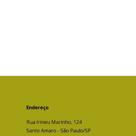
Endereço
Rua Irineu Marinho, 124
Santo Amaro - São Paulo/SP