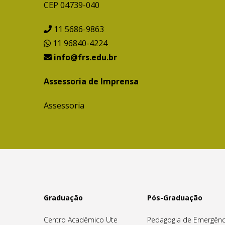
CEP 04739-040
11 5686-9863
11 96840-4224
info@frs.edu.br
Assessoria de Imprensa
Assessoria
Graduação
Pós-Graduação
Centro Acadêmico Ute
Pedagogia de Emergênc