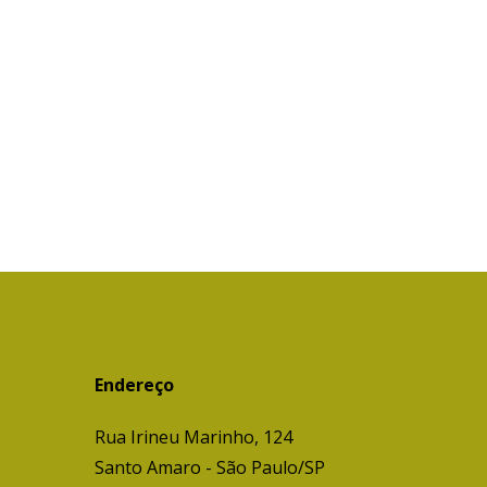
Endereço
Rua Irineu Marinho, 124
Santo Amaro - São Paulo/SP