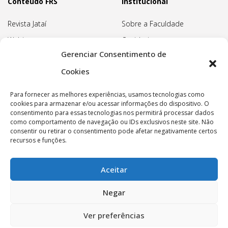
Conteúdo FRS
Institucional
Revista Jataí
Sobre a Faculdade
Webinars
Ouvidoria
Gerenciar Consentimento de
Biblioteca
Pedagogia Waldorf
Cookies
Associação Pedagógica
Rudolf Steiner
Para fornecer as melhores experiências, usamos tecnologias como
Nossa Sede
cookies para armazenar e/ou acessar informações do dispositivo. O
consentimento para essas tecnologias nos permitirá processar dados
Política de privacidade
como comportamento de navegação ou IDs exclusivos neste site. Não
consentir ou retirar o consentimento pode afetar negativamente certos
recursos e funções.
Aceitar
Copyright © 2022 Faculdade Rudolf Steiner - Todos os
Negar
direitos reservados.
Ver preferências
Associação Pedagógica Rudolf Steiner - CNPJ