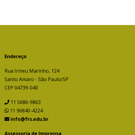
Endereço
Rua Irineu Marinho, 124
Santo Amaro - São Paulo/SP
CEP 04739-040
11 5686-9863
11 96840-4224
info@frs.edu.br
Assessoria de Imprensa