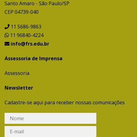
Santo Amaro - São Paulo/SP
CEP 04739-040
11 5686-9863
11 96840-4224
info@frs.edu.br
Assessoria de Imprensa
Assessoria
Newsletter
Cadastre-se aqui para receber nossas comunicações