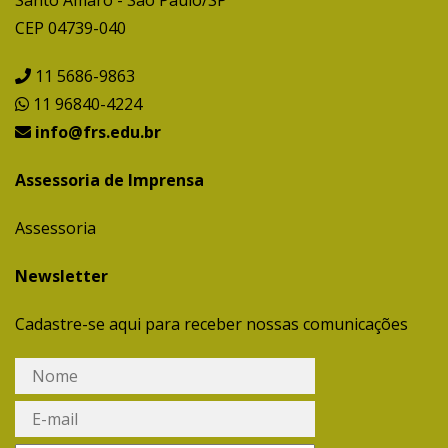
CEP 04739-040
11 5686-9863
11 96840-4224
info@frs.edu.br
Assessoria de Imprensa
Assessoria
Newsletter
Cadastre-se aqui para receber nossas comunicações