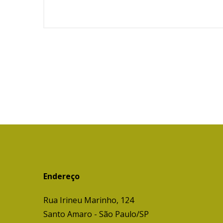
Endereço
Rua Irineu Marinho, 124
Santo Amaro - São Paulo/SP