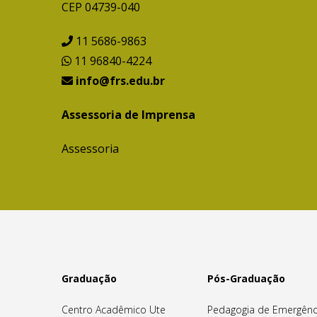
CEP 04739-040
11 5686-9863
11 96840-4224
info@frs.edu.br
Assessoria de Imprensa
Assessoria
Graduação
Pós-Graduação
Centro Acadêmico Ute
Pedagogia de Emergênc