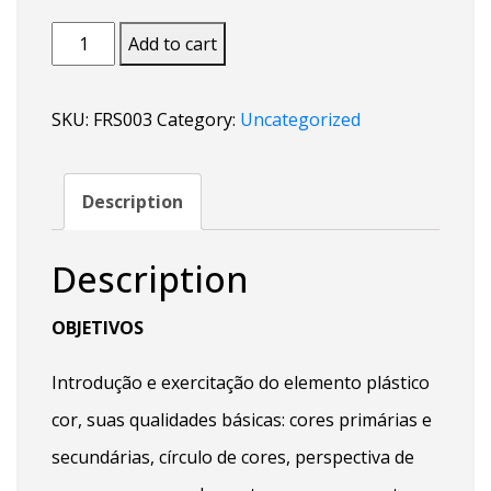
OFICINA
Add to cart
DE
ARTES:
SKU:
FRS003
Category:
Uncategorized
COR
quantity
Description
Description
OBJETIVOS
Introdução e exercitação do elemento plástico
cor, suas qualidades básicas: cores primárias e
secundárias, círculo de cores, perspectiva de