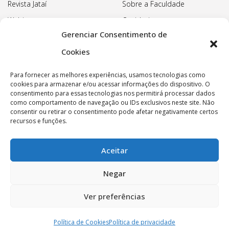
Revista Jataí
Sobre a Faculdade
Webinars
Ouvidoria
Gerenciar Consentimento de
Biblioteca
Pedagogia Waldorf
Cookies
Associação Pedagógica
Rudolf Steiner
Para fornecer as melhores experiências, usamos tecnologias como
Nossa Sede
cookies para armazenar e/ou acessar informações do dispositivo. O
consentimento para essas tecnologias nos permitirá processar dados
Política de privacidade
como comportamento de navegação ou IDs exclusivos neste site. Não
consentir ou retirar o consentimento pode afetar negativamente certos
recursos e funções.
Aceitar
Copyright © 2022 Faculdade Rudolf Steiner - Todos os
Negar
direitos reservados.
Ver preferências
Associação Pedagógica Rudolf Steiner - CNPJ
60.665.528/0008-88
Política de Cookies
Política de privacidade