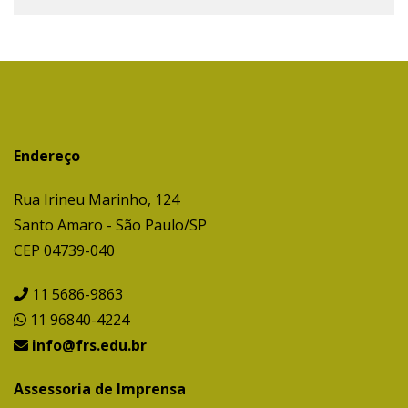
Endereço
Rua Irineu Marinho, 124
Santo Amaro - São Paulo/SP
CEP 04739-040
11 5686-9863
11 96840-4224
info@frs.edu.br
Assessoria de Imprensa